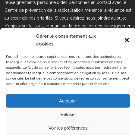
renseignements personnels des personnes en contact avec le
Centre de prévention de la radicalisation menant à la violence est
au cœur de nos priorités. Si vous désirez nous joindre au sujet
d'enjeux sur la Loi 25 portant sur la protection des renseignements
personnels dans le secteur privé, veuillez communiquer avec
Gérer le consentement aux
nous à l'adresse courriel suivant : loi25@cprmv.org Pour en savoir
cookies
plus, consultez notre
politique de confidentialité.
Pour offrir les meilleures expériences, nous utilisons des technologies
Tous droits réservés @2019
CPRMV
telles que les cookies pour stocker et/ou accéder aux informations des
appareils. Le fait de consentir à ces technologies nous permettra de traiter
| Centre de prévention de la
des données telles que le comportement de navigation ou les ID uniques
radicalisation menant à la violence
sur ce site. Le fait de ne pas consentir ou de retirer son consentement peut
avoir un effet négatif sur certaines caractéristiques et fonctions.
(CPRMV)
Accepter
Refuser
Voir les préférences