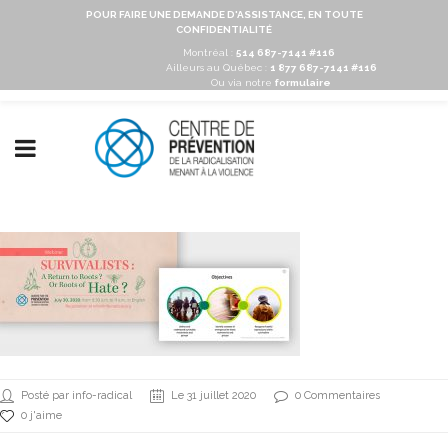
POUR FAIRE UNE DEMANDE D'ASSISTANCE, EN TOUTE
CONFIDENTIALITÉ
Montréal :
514 687-7141 #116
Ailleurs au Québec :
1 877 687-7141 #116
Ou via notre
formulaire
Posté par info-radical
Le 31 juillet 2020
0 Commentaires
0 j'aime