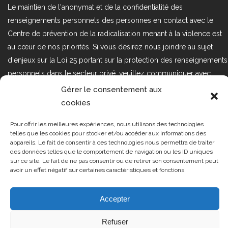
Le maintien de l'anonymat et de la confidentialité des
renseignements personnels des personnes en contact avec le
Centre de prévention de la radicalisation menant à la violence est
au cœur de nos priorités. Si vous désirez nous joindre au sujet
d'enjeux sur la Loi 25 portant sur la protection des renseignements
personnels dans le secteur privé, veuillez communiquer avec
nous à l'adresse courriel suivant : loi25@cprmv.org Pour en savoir
Gérer le consentement aux
plus, consultez notre
politique de confidentialité.
cookies
Tous droits réservés @2019
CPRMV
Pour offrir les meilleures expériences, nous utilisons des technologies
telles que les cookies pour stocker et/ou accéder aux informations des
| Centre de prévention de la
appareils. Le fait de consentir à ces technologies nous permettra de traiter
radicalisation menant à la violence
des données telles que le comportement de navigation ou les ID uniques
(CPRMV)
sur ce site. Le fait de ne pas consentir ou de retirer son consentement peut
avoir un effet négatif sur certaines caractéristiques et fonctions.
Accepter
Refuser