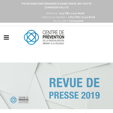
POUR FAIRE UNE DEMANDE D'ASSISTANCE, EN TOUTE
CONFIDENTIALITÉ
Montréal :
514 687-7141 #116
Ailleurs au Québec :
1 877 687-7141 #116
Ou via notre
formulaire