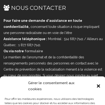
NOUS CONTACTER
Pour faire une demande d'assistance en toute
confidentialité,
concernant toute situation à risque impliquant
une personne radicalisée ou en voie de l'être
Assistance téléphonique :
Montréal : 514 687-7141 / Ailleurs au
Québec : 1 877 687-7141
Ou via notre
formulaire
Le maintien de l'anonymat et de la confidentialité des
renseignements personnels des personnes en contact avec le
Centre de prévention de la radicalisation menant à la violence est
au cœur de nos priorités. Si vous désirez nous joindre au sujet
d'enjeux sur la Loi 25 portant sur la protection des renseignements
Gérer le consentement aux
personnels dans le secteur privé, veuillez communiquer avec
cookies
nous à l'adresse courriel suivant : loi25@cprmv.org Pour en savoir
Pour offrir les meilleures expériences, nous utilisons des technologies
plus, consultez notre
politique de confidentialité.
telles que les cookies pour stocker et/ou accéder aux informations des