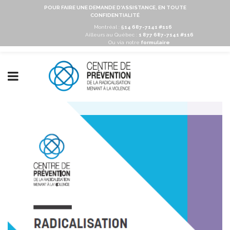
POUR FAIRE UNE DEMANDE D'ASSISTANCE, EN TOUTE
CONFIDENTIALITÉ
Montréal :
514 687-7141 #116
Ailleurs au Québec :
1 877 687-7141 #116
Ou via notre
formulaire