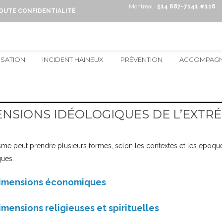
Montréal :
514 687-7141 #116
TOUTE CONFIDENTIALITÉ
ISATION
INCIDENT HAINEUX
PRÉVENTION
ACCOMPAG
NSIONS IDÉOLOGIQUES DE L’EXTR
sme peut prendre plusieurs formes, selon les contextes et les époques
ques.
imensions économiques
imensions religieuses et spirituelles
nt aux préoccupations liées à l’exploitation ou à la protection de la na