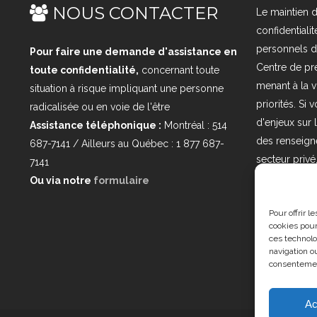
NOUS CONTACTER
Le maintien d
confidential
personnels d
Pour faire une demande d'assistance en
Centre de pré
toute confidentialité,
concernant toute
menant à la 
situation à risque impliquant une personne
priorités. Si
radicalisée ou en voie de l'être
d'enjeux sur 
Assistance téléphonique :
Montréal : 514
des renseign
687-7141 / Ailleurs au Québec : 1 877 687-
secteur priv
7141
nous à l'adres
Ou via notre
formulaire
loi25@cprmv.
Pour offrir 
consultez no
cookies pour
ces technolo
navigation ou
consentement
Ac