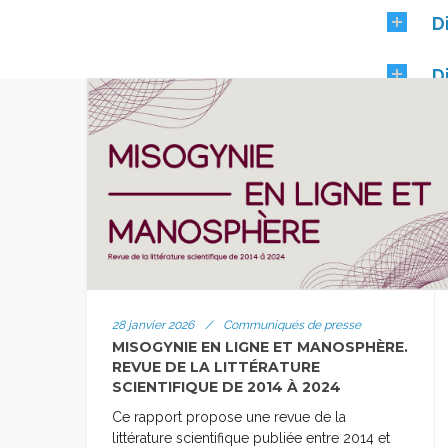
l’acca
D
Concern
avec l’
D
Renvoie
linguis
D
Concern
Renvoie
préoccu
28 janvier 2026
/
Communiqués de presse
MISOGYNIE EN LIGNE ET MANOSPHÈRE.
REVUE DE LA LITTÉRATURE
SCIENTIFIQUE DE 2014 À 2024
Ce rapport propose une revue de la
littérature scientifique publiée entre 2014 et