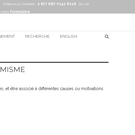
Ailleurs au Québec :
1 877 687-7141 #116
Ou via
notre
formulaire
NEMENT
RECHERCHE
ENGLISH
ÉMISME
, et être associé à différentes causes ou motivations
ture et des humains, à la répartition ou à