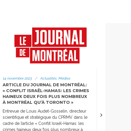
ligieux, spirituels, surnaturels ou ésotériques en lien
, définie suivant des critères ethniques, nationaux,
duelle
 ou de sexualité.
 s’inscrivant dans les rapports individu-État. Ces
es tendances autoritaires ou anti-autoritaires.
14 novembre 2023
/
Actualités, Médias
ARTICLE DU JOURNAL DE MONTRÉAL:
« CONFLIT ISRAËL-HAMAS: LES CRIMES
HAINEUX DEUX FOIS PLUS NOMBREUX
À MONTRÉAL QU’À TORONTO »
Entrevue de Louis Audet-Gosselin, directeur
scientifique et stratégique du CPRMV dans le
cadre de l’article « Conflit Israël-Hamas: les
crimes haineux deux fois plus nombreux à