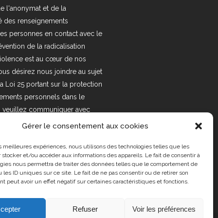
e l'anonymat et de la
ité des renseignements
es personnes en contact avec le
vention de la radicalisation
violence est au cœur de nos
 vous désirez nous joindre au sujet
la Loi 25 portant sur la protection
ements personnels dans le
é, veuillez communiquer avec
se courriel suivant :
Gérer le consentement aux cookies
org Pour en savoir plus,
les meilleures expériences, nous utilisons des technologies telles que les
tre
politique de confidentialité.
 stocker et/ou accéder aux informations des appareils. Le fait de consentir à
gies nous permettra de traiter des données telles que le comportement de
 les ID uniques sur ce site. Le fait de ne pas consentir ou de retirer son
 peut avoir un effet négatif sur certaines caractéristiques et fonctions.
cepter
Refuser
Voir les préférences