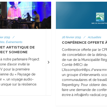
26 février 2019
/
Actualités
ier 2019
/
CONFÉRENCE OFFERTE À
ités, Événements
ET ARTISTIQUE DE
Conférence offerte par le CP
JECT SOMEONE
de concertation de la délinq
à notre partenaire Project
de rue de la Municipalité Ré
ne d’avoir invité le
Comté (MRC) de
 pour la première
L’Assomptionhttps://www.mr
ienne du « Paysage de
un groupe d’intervenants scol
oir », un voyage audio-
communautaires et de travail
 unique sur la résilience.
Repentigny. Pour obtenir des
faire une demande de confér
écrire à info@info-radical.org