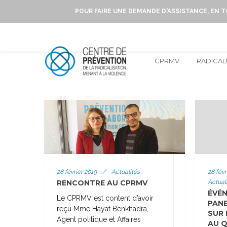
POUR FAIRE UNE DEMANDE D'ASSISTANCE, EN 
CPRMV
RADICAL
28 février 2019
/
Actualités
28 févr
RENCONTRE AU CPRMV
Actual
ÉVÉN
Le CPRMV est content d’avoir
PANE
reçu Mme Hayat Benkhadra,
SUR 
Agent politique et Affaires
AU 