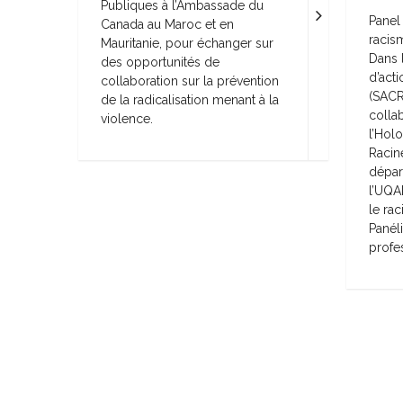
Publiques à l’Ambassade du
Panel 
Canada au Maroc et en
racis
Mauritanie, pour échanger sur
Dans 
des opportunités de
d’act
collaboration sur la prévention
(SACR
de la radicalisation menant à la
colla
violence.
l’Holo
Racine
dépar
l’UQAM
le ra
Panéli
profes