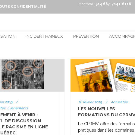
Montréal :
514 687-7141 #116
TOUTE CONFIDENTIALITÉ
ISATION
INCIDENT HAINEUX
PRÉVENTION
ACCOMPAG
ier 2019
/
28 février 2019
/
Actualités
ités, Événements
LES NOUVELLES
EMENT À VENIR :
FORMATIONS DU CPRM
L DE DISCUSSION
Le CPRMV offre des formati
LE RACISME EN LIGNE
pratiques dans les domaines
QUÉBEC