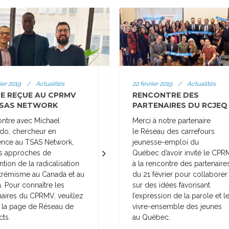
22 février 2019
/
Actualités
ier 2019
/
Actualités
RENCONTRE DES
TE REÇUE AU CPRMV
PARTENAIRES DU RCJEQ
TSAS NETWORK
Merci à notre partenaire
ntre avec Michael
le Réseau des carrefours
o, chercheur en
jeunesse-emploi du
ence au TSAS Network,
Québec d’avoir invité le CP
es approches de
à la rencontre des partenaire
tion de la radicalisation
du 21 février pour collaborer
extrémisme au Canada et au
sur des idées favorisant
. Pour connaître les
l’expression de la parole et l
naires du CPRMV, veuillez
vivre-ensemble des jeunes
er la page de Réseau de
au Québec.
cts.