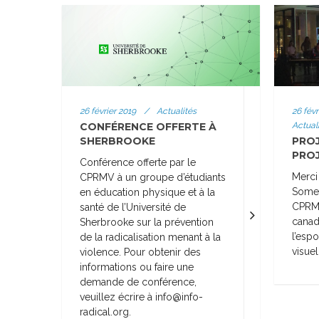
26 février 2019
/
Actualités
26 févr
CONFÉRENCE OFFERTE À
Actual
SHERBROOKE
PROJ
PRO
Conférence offerte par le
Merci 
CPRMV à un groupe d’étudiants
Someo
en éducation physique et à la
CPRMV
santé de l’Université de
canad
Sherbrooke sur la prévention
l’esp
de la radicalisation menant à la
visuel
violence. Pour obtenir des
informations ou faire une
demande de conférence,
veuillez écrire à info@info-
radical.org.