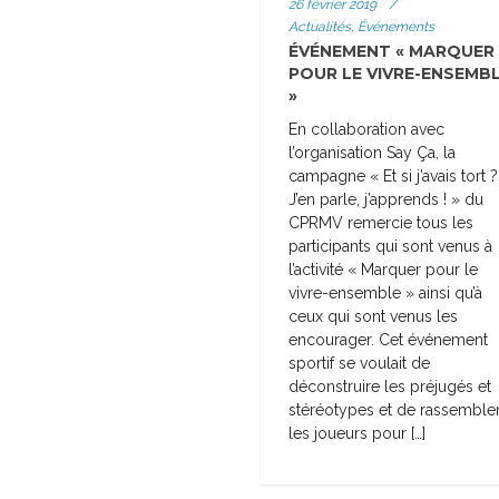
26 février 2019
/
Actualités, Événements
ÉVÉNEMENT « MARQUER
POUR LE VIVRE-ENSEMB
»
En collaboration avec
l’organisation Say Ça, la
campagne « Et si j’avais tort ?
J’en parle, j’apprends ! » du
CPRMV remercie tous les
participants qui sont venus à
l’activité « Marquer pour le
vivre-ensemble » ainsi qu’à
ceux qui sont venus les
encourager. Cet événement
sportif se voulait de
déconstruire les préjugés et
stéréotypes et de rassemble
les joueurs pour […]