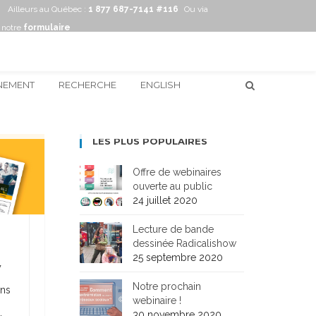
Ailleurs au Québec :
1 877 687-7141 #116
Ou via
notre
formulaire
NEMENT
RECHERCHE
ENGLISH
LES PLUS POPULAIRES
Offre de webinaires
ouverte au public
24 juillet 2020
Lecture de bande
dessinée Radicalishow
25 septembre 2020
V
Notre prochain
ons
webinaire !
30 novembre 2020