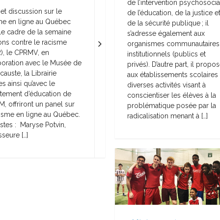
de l’intervention psychosocia
et discussion sur le
de l’éducation, de la justice e
me en ligne au Québec
de la sécurité publique ; il
le cadre de la semaine
s’adresse également aux
ions contre le racisme
organismes communautaires
), le CPRMV, en
institutionnels (publics et
boration avec le Musée de
privés). D’autre part, il propo
causte, la Librairie
aux établissements scolaires
s ainsi qu’avec le
diverses activités visant à
tement d’éducation de
conscientiser les élèves à la
, offriront un panel sur
problématique posée par la
cisme en ligne au Québec.
radicalisation menant à […]
stes : Maryse Potvin,
seure […]