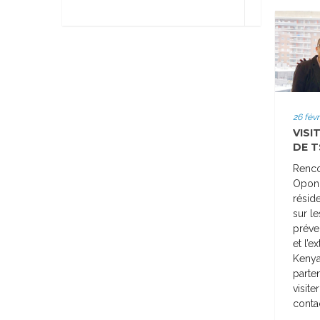
26 févr
VISI
DE 
Renco
Opond
résid
sur l
préven
et l’
Kenya
parte
visit
conta