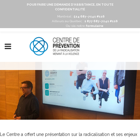
POUR FAIRE UNE DEMANDE D'ASSISTANCE, EN TOUTE
CONFIDENTIALITÉ
Montréal :
514 687-7141 #116
Ailleurs au Québec :
1 877 687-7141 #116
Ou via notre
formulaire
Le Centre a offert une présentation sur la radicalisation et ses enjeux