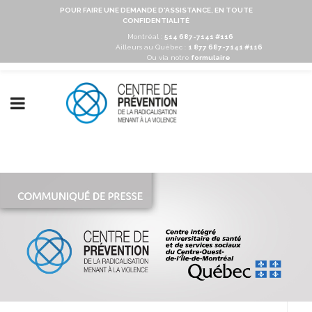
POUR FAIRE UNE DEMANDE D'ASSISTANCE, EN TOUTE
CONFIDENTIALITÉ
Montréal :
514 687-7141 #116
Ailleurs au Québec :
1 877 687-7141 #116
Ou via notre
formulaire