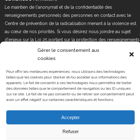
Le maintien de l'anonymat et de la confidentialité des
renseignements personnels des personnes en contact avec le
Centre de prévention de la radicalisation menant à la violence est
au cœur de nos priorités. Si vous désirez nous joindre au sujet
d'enjeux sur la Loi 25 portant sur la protection des renseignements
personnels dans le secteur privé, veuillez communiquer avec
Gérer le consentement aux
nous à l'adresse courriel suivant : loi25@cprmv.org Pour en savoir
cookies
plus, consultez notre
politique de confidentialité.
Pour offrir les meilleures expériences, nous utilisons des technologies
Tous droits réservés @2019
CPRMV
telles que les cookies pour stocker et/ou accéder aux informations des
appareils. Le fait de consentir à ces technologies nous permettra de traiter
| Centre de prévention de la
des données telles que le comportement de navigation ou les ID uniques
radicalisation menant à la violence
sur ce site. Le fait de ne pas consentir ou de retirer son consentement peut
avoir un effet négatif sur certaines caractéristiques et fonctions.
(CPRMV)
Accepter
Refuser