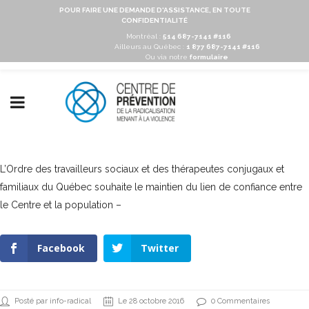
POUR FAIRE UNE DEMANDE D'ASSISTANCE, EN TOUTE
CONFIDENTIALITÉ
Montréal :
514 687-7141 #116
Ailleurs au Québec :
1 877 687-7141 #116
Ou via notre
formulaire
L’Ordre des travailleurs sociaux et des thérapeutes conjugaux et
familiaux du Québec souhaite le maintien du lien de confiance entre
le Centre et la population –
Facebook
Twitter
Posté par info-radical
Le 28 octobre 2016
0 Commentaires