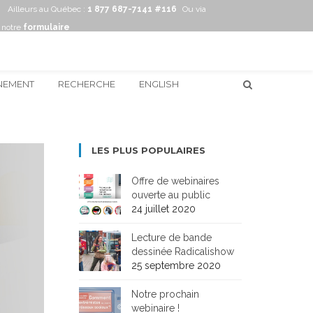
Ailleurs au Québec :
1 877 687-7141 #116
Ou via
notre
formulaire
NEMENT
RECHERCHE
ENGLISH
LES PLUS POPULAIRES
Offre de webinaires
ouverte au public
24 juillet 2020
Lecture de bande
dessinée Radicalishow
25 septembre 2020
Notre prochain
webinaire !