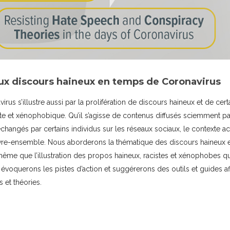
aux discours haineux en temps de Coronavirus
virus s’illustre aussi par la prolifération de discours haineux et de cert
te et xénophobique. Qu’il s’agisse de contenus diffusés sciemment p
hangés par certains individus sur les réseaux sociaux, le contexte ac
ivre-ensemble. Nous aborderons la thématique des discours haineux 
même que l’illustration des propos haineux, racistes et xénophobes qu
s évoquerons les pistes d’action et suggérerons des outils et guides a
s et théories.