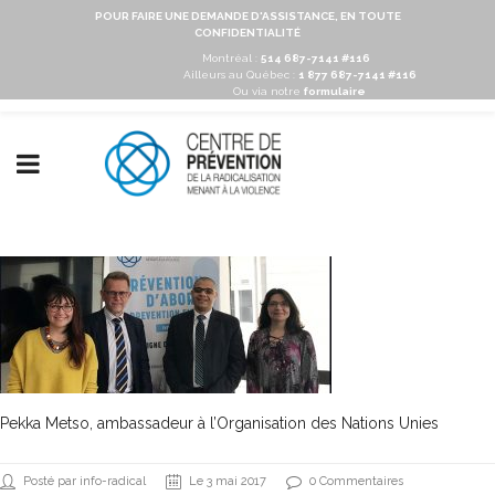
POUR FAIRE UNE DEMANDE D'ASSISTANCE, EN TOUTE
CONFIDENTIALITÉ
Montréal :
514 687-7141 #116
Ailleurs au Québec :
1 877 687-7141 #116
Ou via notre
formulaire
Pekka Metso, ambassadeur à l’Organisation des Nations Unies
Posté par info-radical
Le 3 mai 2017
0 Commentaires