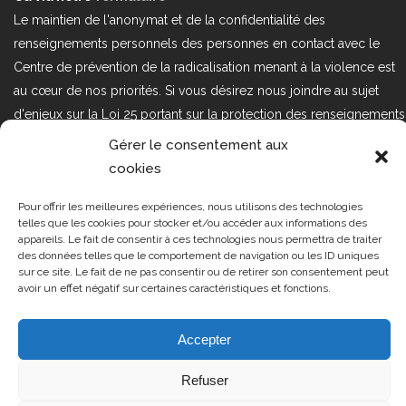
Le maintien de l'anonymat et de la confidentialité des
renseignements personnels des personnes en contact avec le
Centre de prévention de la radicalisation menant à la violence est
au cœur de nos priorités. Si vous désirez nous joindre au sujet
d'enjeux sur la Loi 25 portant sur la protection des renseignements
personnels dans le secteur privé, veuillez communiquer avec
Gérer le consentement aux
nous à l'adresse courriel suivant : loi25@cprmv.org Pour en savoir
cookies
plus, consultez notre
politique de confidentialité.
Pour offrir les meilleures expériences, nous utilisons des technologies
Tous droits réservés @2019
CPRMV
telles que les cookies pour stocker et/ou accéder aux informations des
appareils. Le fait de consentir à ces technologies nous permettra de traiter
| Centre de prévention de la
des données telles que le comportement de navigation ou les ID uniques
radicalisation menant à la violence
sur ce site. Le fait de ne pas consentir ou de retirer son consentement peut
avoir un effet négatif sur certaines caractéristiques et fonctions.
(CPRMV)
Accepter
Refuser