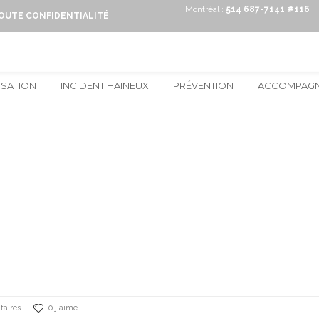
Montréal :
514 687-7141 #116
TOUTE CONFIDENTIALITÉ
ISATION
INCIDENT HAINEUX
PRÉVENTION
ACCOMPAG
aires
0 j'aime