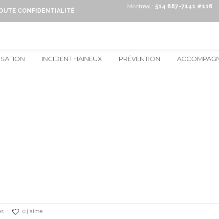
Montréal :
514 687-7141 #116
TOUTE CONFIDENTIALITÉ
ISATION
INCIDENT HAINEUX
PRÉVENTION
ACCOMPAG
es
0 j'aime