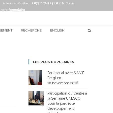
Ailleurs au Québec :
1 877 687-7141 #116
Ou via
notre
formulaire
NEMENT
RECHERCHE
ENGLISH
LES PLUS POPULAIRES
Partenariat avec S.A.V.E
Belgium
10 novembre 2016
Participation du Centre à
la Semaine UNESCO
pour la paix et le
développement