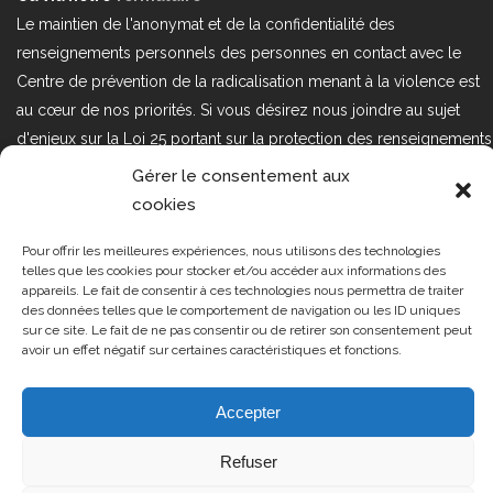
Le maintien de l'anonymat et de la confidentialité des
renseignements personnels des personnes en contact avec le
Centre de prévention de la radicalisation menant à la violence est
au cœur de nos priorités. Si vous désirez nous joindre au sujet
d'enjeux sur la Loi 25 portant sur la protection des renseignements
personnels dans le secteur privé, veuillez communiquer avec
Gérer le consentement aux
nous à l'adresse courriel suivant : loi25@cprmv.org Pour en savoir
cookies
plus, consultez notre
politique de confidentialité.
Pour offrir les meilleures expériences, nous utilisons des technologies
Tous droits réservés @2019
CPRMV
telles que les cookies pour stocker et/ou accéder aux informations des
appareils. Le fait de consentir à ces technologies nous permettra de traiter
| Centre de prévention de la
des données telles que le comportement de navigation ou les ID uniques
radicalisation menant à la violence
sur ce site. Le fait de ne pas consentir ou de retirer son consentement peut
avoir un effet négatif sur certaines caractéristiques et fonctions.
(CPRMV)
Accepter
Refuser