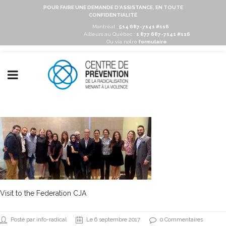
POUR FAIRE UNE DEMANDE D'ASSISTANCE, EN TOUTE
CONFIDENTIALITÉ
Montréal :
514 687-7141 #116
Ailleurs au Québec :
1 877 687-7141 #116
Ou via notre
formulaire
Visit to the Federation CJA
Posté par info-radical
Le 6 septembre 2017
0 Commentaires