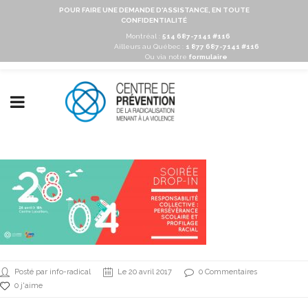
POUR FAIRE UNE DEMANDE D'ASSISTANCE, EN TOUTE
CONFIDENTIALITÉ
Montréal :
514 687-7141 #116
Ailleurs au Québec :
1 877 687-7141 #116
Ou via notre
formulaire
Posté par info-radical
Le 20 avril 2017
0 Commentaires
0 j'aime