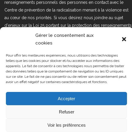
renseignements personnels des personnes en contact avec le
Centre de prévention de la radicalisation menant à la violence est
au cœur de nos priorités. Si vous désirez nous joindre au sujet
d'enjeux sur la Loi 25 portant sur la protection des renseignements
personnels dans le secteur privé, veuillez communiquer avec
Gérer le consentement aux
nous à l'adresse courriel suivant : loi25@cprmv.org Pour en savoir
cookies
plus, consultez notre
politique de confidentialité.
Pour offrir les meilleures expériences, nous utilisons des technologies
Tous droits réservés @2019
CPRMV
telles que les cookies pour stocker et/ou accéder aux informations des
appareils. Le fait de consentir à ces technologies nous permettra de traiter
| Centre de prévention de la
des données telles que le comportement de navigation ou les ID uniques
radicalisation menant à la violence
sur ce site. Le fait de ne pas consentir ou de retirer son consentement peut
avoir un effet négatif sur certaines caractéristiques et fonctions.
(CPRMV)
Accepter
Refuser
Voir les préférences