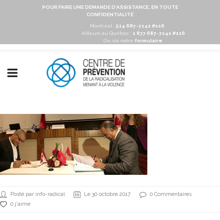
POUR FAIRE UNE DEMANDE D'ASSISTANCE, EN TOUTE
CONFIDENTIALITÉ
Montréal :
514 687-7141 #116
Ailleurs au Québec :
1 877 687-7141 #116
Ou via notre
formulaire
Posté par info-radical
Le 30 octobre 2017
0 Commentaires
0 j'aime