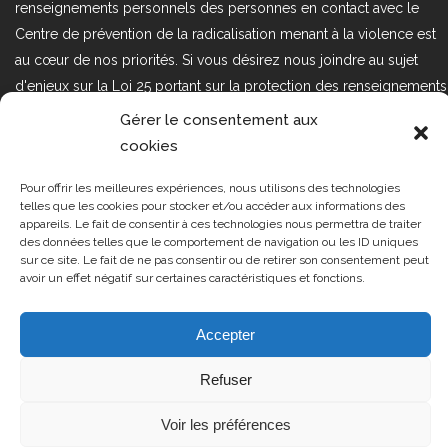
renseignements personnels des personnes en contact avec le
Centre de prévention de la radicalisation menant à la violence est
au cœur de nos priorités. Si vous désirez nous joindre au sujet
d'enjeux sur la Loi 25 portant sur la protection des renseignements
personnels dans le secteur privé, veuillez communiquer avec
Gérer le consentement aux
nous à l'adresse courriel suivant : loi25@cprmv.org Pour en savoir
cookies
plus, consultez notre
politique de confidentialité.
Pour offrir les meilleures expériences, nous utilisons des technologies
Tous droits réservés @2019
CPRMV
telles que les cookies pour stocker et/ou accéder aux informations des
appareils. Le fait de consentir à ces technologies nous permettra de traiter
| Centre de prévention de la
des données telles que le comportement de navigation ou les ID uniques
radicalisation menant à la violence
sur ce site. Le fait de ne pas consentir ou de retirer son consentement peut
avoir un effet négatif sur certaines caractéristiques et fonctions.
(CPRMV)
Accepter
Refuser
Voir les préférences