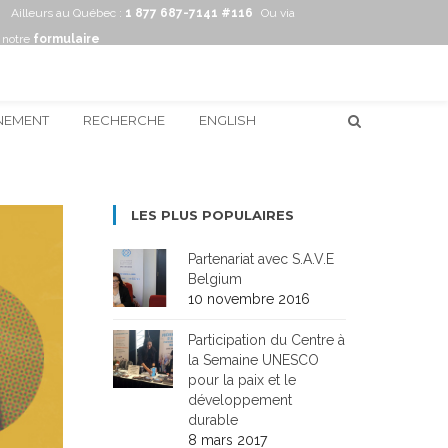
Ailleurs au Québec :
1 877 687-7141 #116
Ou via
notre
formulaire
NEMENT
RECHERCHE
ENGLISH
LES PLUS POPULAIRES
Partenariat avec S.A.V.E
Belgium
10 novembre 2016
Participation du Centre à
la Semaine UNESCO
pour la paix et le
développement
durable
8 mars 2017