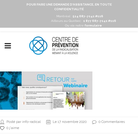
POUR FAIRE UNE DEMANDE D'ASSISTANCE, EN TOUTE
CONFIDENTIALITÉ
Montréal :
514 687-7141 #116
Ailleurs au Québec :
1 877 687-7141 #116
Ou via notre
formulaire
Posté par info-radical
Le 17 novembre 2020
0 Commentaires
0 j'aime