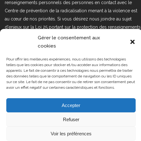
renseignements personnels des personnes en contact avec le
Centre de prévention de la radicalisation menant à la violence est
au cœur de nos priorités. Si vous désirez nous joindre au sujet
d'enjeux sur la Loi 25 portant sur la protection des renseignements
personnels dans le secteur privé, veuillez communiquer avec
Gérer le consentement aux
nous à l'adresse courriel suivant : loi25@cprmv.org Pour en savoir
cookies
plus, consultez notre
politique de confidentialité.
Pour offrir les meilleures expériences, nous utilisons des technologies
Tous droits réservés @2019
CPRMV
telles que les cookies pour stocker et/ou accéder aux informations des
appareils. Le fait de consentir à ces technologies nous permettra de traiter
| Centre de prévention de la
des données telles que le comportement de navigation ou les ID uniques
radicalisation menant à la violence
sur ce site. Le fait de ne pas consentir ou de retirer son consentement peut
avoir un effet négatif sur certaines caractéristiques et fonctions.
(CPRMV)
Accepter
Refuser
Voir les préférences