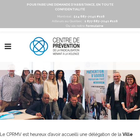
POUR FAIRE UNE DEMANDE D'ASSISTANCE, EN TOUTE
CONFIDENTIALITÉ
Montréal :
514 687-7141 #116
Ailleurs au Québec :
1 877 687-7141 #116
Ou via notre
formulaire
Le CPRMV est heureux d’avoir accueilli une délégation de la
Ville