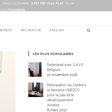
Ailleurs au Québec :
1 877 687-7141 #116
Ou via
notre
formulaire
NEMENT
RECHERCHE
ENGLISH
LES PLUS POPULAIRES
Partenariat avec S.A.V.E
Belgium
10 novembre 2016
Participation du Centre à
la Semaine UNESCO
pour la paix et le
développement
durable
8 mars 2017