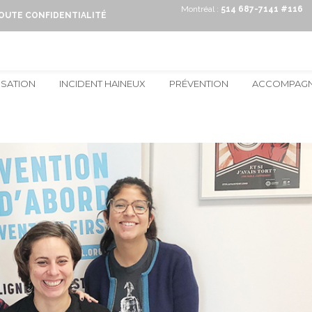
Montréal :
514 687-7141 #116
TOUTE CONFIDENTIALITÉ
ISATION
INCIDENT HAINEUX
PRÉVENTION
ACCOMPAG