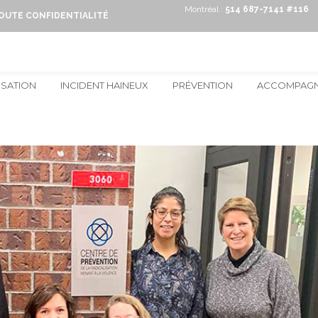
Montréal :
514 687-7141 #116
TOUTE CONFIDENTIALITÉ
ISATION
INCIDENT HAINEUX
PRÉVENTION
ACCOMPAG