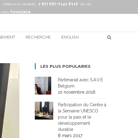
Ailleurs au Québec :
1 877 687-7141 #116
Ou via
notre
formulaire
NEMENT
RECHERCHE
ENGLISH
LES PLUS POPULAIRES
Partenariat avec S.A.V.E
Belgium
10 novembre 2016
Participation du Centre à
la Semaine UNESCO
pour la paix et le
développement
durable
8 mars 2017