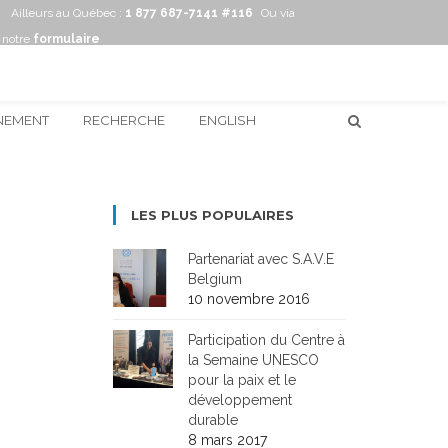
Ailleurs au Québec :
1 877 687-7141 #116
Ou via
notre
formulaire
NEMENT
RECHERCHE
ENGLISH
LES PLUS POPULAIRES
Partenariat avec S.A.V.E
Belgium
10 novembre 2016
Participation du Centre à
la Semaine UNESCO
pour la paix et le
développement
durable
8 mars 2017