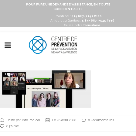
POUR FAIRE UNE DEMANDE D'ASSISTANCE, EN TOUTE
CONFIDENTIALITÉ
Montréal :
514 687-7141 #116
Ailleurs au Québec :
1 877 687-7141 #116
Ou via notre
formulaire
Posté par info-radical
Le 28 avril 2020
0 Commentaires
0 j'aime