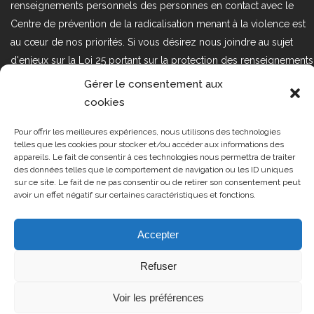
renseignements personnels des personnes en contact avec le
Centre de prévention de la radicalisation menant à la violence est
au cœur de nos priorités. Si vous désirez nous joindre au sujet
d'enjeux sur la Loi 25 portant sur la protection des renseignements
personnels dans le secteur privé, veuillez communiquer avec
Gérer le consentement aux
nous à l'adresse courriel suivant : loi25@cprmv.org Pour en savoir
cookies
plus, consultez notre
politique de confidentialité.
Pour offrir les meilleures expériences, nous utilisons des technologies
Tous droits réservés @2019
CPRMV
telles que les cookies pour stocker et/ou accéder aux informations des
appareils. Le fait de consentir à ces technologies nous permettra de traiter
| Centre de prévention de la
des données telles que le comportement de navigation ou les ID uniques
radicalisation menant à la violence
sur ce site. Le fait de ne pas consentir ou de retirer son consentement peut
avoir un effet négatif sur certaines caractéristiques et fonctions.
(CPRMV)
Accepter
Refuser
Voir les préférences