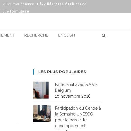
Ailleurs au Québec :
1 877 687-7141 #116
Ou via
notre
formulaire
NEMENT
RECHERCHE
ENGLISH
LES PLUS POPULAIRES
Partenariat avec S.A.V.E
Belgium
10 novembre 2016
Participation du Centre à
la Semaine UNESCO
pour la paix et le
développement