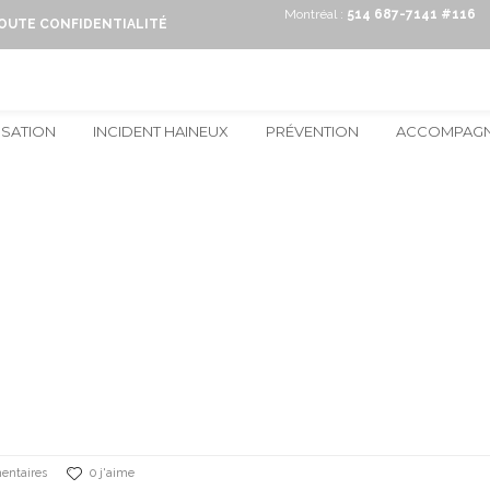
Montréal :
514 687-7141 #116
TOUTE CONFIDENTIALITÉ
ISATION
INCIDENT HAINEUX
PRÉVENTION
ACCOMPAG
entaires
0 j'aime