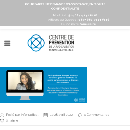
POUR FAIRE UNE DEMANDE D'ASSISTANCE, EN TOUTE
CONFIDENTIALITÉ
Montréal :
514 687-7141 #116
Ailleurs au Québec :
1 877 687-7141 #116
Ou via notre
formulaire
Posté par info-radical
Le 28 avril 2022
0 Commentaires
0 j'aime