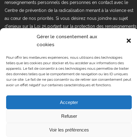
renseignements personnels des personnes en contact avec le
Centre de prévention de la radicalisation menant à la violence est
au cœur de nos priorités. Si vous désirez nous joindre au sujet
d'enjeux sur la Loi 25 portant sur la protection des renseignements
personnels dans le secteur privé, veuillez communiquer avec
Gérer le consentement aux
nous à l'adresse courriel suivant : loi25@cprmv.org Pour en savoir
cookies
plus, consultez notre
politique de confidentialité.
Pour offrir les meilleures expériences, nous utilisons des technologies
Tous droits réservés @2019
CPRMV
telles que les cookies pour stocker et/ou accéder aux informations des
appareils. Le fait de consentir à ces technologies nous permettra de traiter
| Centre de prévention de la
des données telles que le comportement de navigation ou les ID uniques
radicalisation menant à la violence
sur ce site. Le fait de ne pas consentir ou de retirer son consentement peut
avoir un effet négatif sur certaines caractéristiques et fonctions.
(CPRMV)
Accepter
Refuser
Voir les préférences