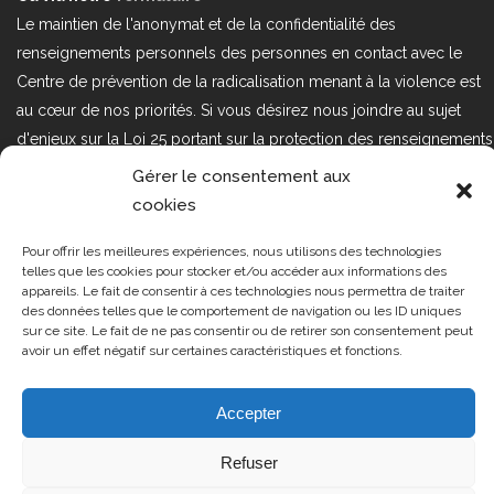
Le maintien de l'anonymat et de la confidentialité des
renseignements personnels des personnes en contact avec le
Centre de prévention de la radicalisation menant à la violence est
au cœur de nos priorités. Si vous désirez nous joindre au sujet
d'enjeux sur la Loi 25 portant sur la protection des renseignements
personnels dans le secteur privé, veuillez communiquer avec
Gérer le consentement aux
nous à l'adresse courriel suivant : loi25@cprmv.org Pour en savoir
cookies
plus, consultez notre
politique de confidentialité.
Pour offrir les meilleures expériences, nous utilisons des technologies
Tous droits réservés @2019
CPRMV
telles que les cookies pour stocker et/ou accéder aux informations des
appareils. Le fait de consentir à ces technologies nous permettra de traiter
| Centre de prévention de la
des données telles que le comportement de navigation ou les ID uniques
radicalisation menant à la violence
sur ce site. Le fait de ne pas consentir ou de retirer son consentement peut
avoir un effet négatif sur certaines caractéristiques et fonctions.
(CPRMV)
Accepter
Refuser