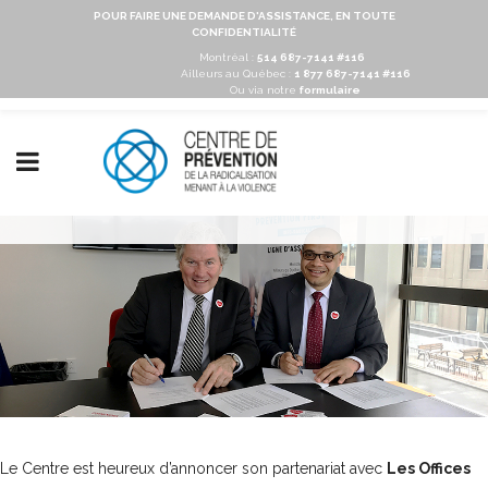
POUR FAIRE UNE DEMANDE D'ASSISTANCE, EN TOUTE
CONFIDENTIALITÉ
Montréal :
514 687-7141 #116
Ailleurs au Québec :
1 877 687-7141 #116
Ou via notre
formulaire
Le Centre est heureux d’annoncer son partenariat avec
Les Offices