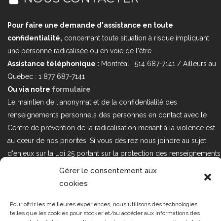
Pour faire une demande d'assistance en toute
confidentialité,
concernant toute situation à risque impliquant
une personne radicalisée ou en voie de l'être
Assistance téléphonique :
Montréal : 514 687-7141 / Ailleurs au
Québec : 1 877 687-7141
Ou via notre
formulaire
Le maintien de l'anonymat et de la confidentialité des
renseignements personnels des personnes en contact avec le
Centre de prévention de la radicalisation menant à la violence est
au cœur de nos priorités. Si vous désirez nous joindre au sujet
d'enjeux sur la Loi 25 portant sur la protection des renseignements
personnels dans le secteur privé, veuillez communiquer avec
Gérer le consentement aux
nous à l'adresse courriel suivant : loi25@cprmv.org Pour en savoir
cookies
plus, consultez notre
politique de confidentialité.
Pour offrir les meilleures expériences, nous utilisons des technologies
Tous droits réservés @2019
CPRMV
telles que les cookies pour stocker et/ou accéder aux informations des