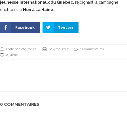
jeunesse internationaux du Québec
,
rejoignant la campagne
québécoise
Non à La Haine
.
Facebook
Twitter
Posté par info-radical
Le 4 mai 2017
0 Commentaires
0 j'aime
0 COMMENTAIRES