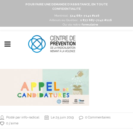
POUR FAIRE UNE DEMANDE D'ASSISTANCE, EN TOUTE
CONFIDENTIALITÉ
Montréal :
514 687-7141 #116
Ailleurs au Québec :
1 877 687-7141 #116
Ou via notre
formulaire
Posté par info-radical
Le 25 juin 2019
0 Commentaires
0 j'aime