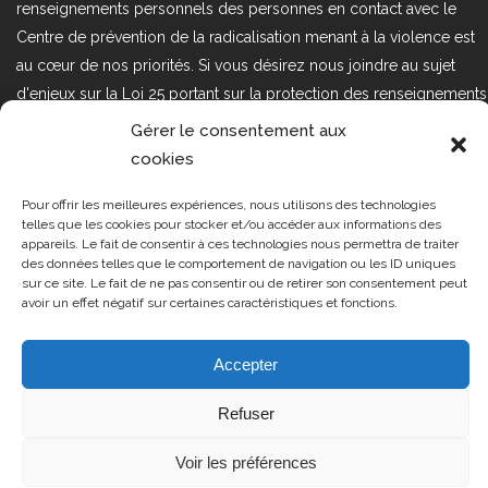
renseignements personnels des personnes en contact avec le
Centre de prévention de la radicalisation menant à la violence est
au cœur de nos priorités. Si vous désirez nous joindre au sujet
d'enjeux sur la Loi 25 portant sur la protection des renseignements
personnels dans le secteur privé, veuillez communiquer avec
Gérer le consentement aux
nous à l'adresse courriel suivant : loi25@cprmv.org Pour en savoir
cookies
plus, consultez notre
politique de confidentialité.
Pour offrir les meilleures expériences, nous utilisons des technologies
Tous droits réservés @2019
CPRMV
telles que les cookies pour stocker et/ou accéder aux informations des
appareils. Le fait de consentir à ces technologies nous permettra de traiter
| Centre de prévention de la
des données telles que le comportement de navigation ou les ID uniques
radicalisation menant à la violence
sur ce site. Le fait de ne pas consentir ou de retirer son consentement peut
avoir un effet négatif sur certaines caractéristiques et fonctions.
(CPRMV)
Accepter
Refuser
Voir les préférences