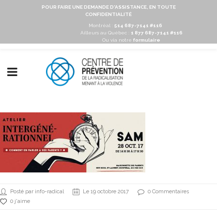
POUR FAIRE UNE DEMANDE D'ASSISTANCE, EN TOUTE
CONFIDENTIALITÉ
Montréal :
514 687-7141 #116
Ailleurs au Québec :
1 877 687-7141 #116
Ou via notre
formulaire
Posté par info-radical
Le 19 octobre 2017
0 Commentaires
0 j'aime