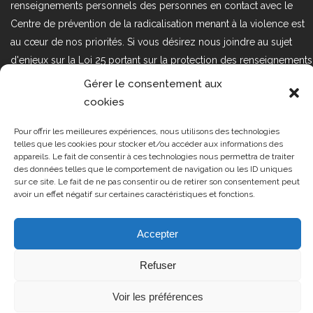
renseignements personnels des personnes en contact avec le
Centre de prévention de la radicalisation menant à la violence est
au cœur de nos priorités. Si vous désirez nous joindre au sujet
d'enjeux sur la Loi 25 portant sur la protection des renseignements
personnels dans le secteur privé, veuillez communiquer avec
Gérer le consentement aux
nous à l'adresse courriel suivant : loi25@cprmv.org Pour en savoir
cookies
plus, consultez notre
politique de confidentialité.
Pour offrir les meilleures expériences, nous utilisons des technologies
Tous droits réservés @2019
CPRMV
telles que les cookies pour stocker et/ou accéder aux informations des
appareils. Le fait de consentir à ces technologies nous permettra de traiter
| Centre de prévention de la
des données telles que le comportement de navigation ou les ID uniques
radicalisation menant à la violence
sur ce site. Le fait de ne pas consentir ou de retirer son consentement peut
avoir un effet négatif sur certaines caractéristiques et fonctions.
(CPRMV)
Accepter
Refuser
Voir les préférences