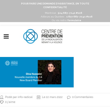
POUR FAIRE UNE DEMANDE D'ASSISTANCE, EN TOUTE
CONFIDENTIALITÉ
Montréal :
514 687-7141 #116
Ailleurs au Québec :
1 877 687-7141 #116
Ou via notre
formulaire
Posté par info-radical
Le 22 mars 2022
0 Commentaires
0 j'aime