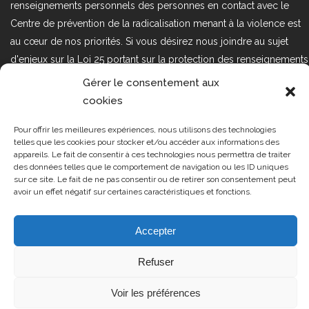
renseignements personnels des personnes en contact avec le
Centre de prévention de la radicalisation menant à la violence est
au cœur de nos priorités. Si vous désirez nous joindre au sujet
d'enjeux sur la Loi 25 portant sur la protection des renseignements
personnels dans le secteur privé, veuillez communiquer avec
Gérer le consentement aux
nous à l'adresse courriel suivant : loi25@cprmv.org Pour en savoir
cookies
plus, consultez notre
politique de confidentialité.
Pour offrir les meilleures expériences, nous utilisons des technologies
Tous droits réservés @2019
CPRMV
telles que les cookies pour stocker et/ou accéder aux informations des
appareils. Le fait de consentir à ces technologies nous permettra de traiter
| Centre de prévention de la
des données telles que le comportement de navigation ou les ID uniques
radicalisation menant à la violence
sur ce site. Le fait de ne pas consentir ou de retirer son consentement peut
avoir un effet négatif sur certaines caractéristiques et fonctions.
(CPRMV)
Accepter
Refuser
Voir les préférences