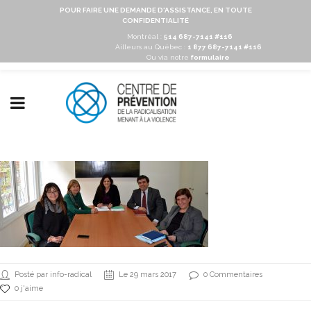
POUR FAIRE UNE DEMANDE D'ASSISTANCE, EN TOUTE
CONFIDENTIALITÉ
Montréal :
514 687-7141 #116
Ailleurs au Québec :
1 877 687-7141 #116
Ou via notre
formulaire
Posté par info-radical
Le 29 mars 2017
0 Commentaires
0 j'aime