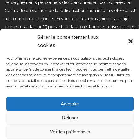
renseignements personnels des personnes en contact avec le
Centre de prévention de la radicalisation menant à la violence est
au cœur de nos priorités. Si vous désirez nous joindre au sujet
d'enjeux sur la Loi 25 portant sur la protection des renseignements
personnels dans le secteur privé, veuillez communiquer avec
Gérer le consentement aux
nous à l'adresse courriel suivant : loi25@cprmv.org Pour en savoir
cookies
plus, consultez notre
politique de confidentialité.
Pour offrir les meilleures expériences, nous utilisons des technologies
Tous droits réservés @2019
CPRMV
telles que les cookies pour stocker et/ou accéder aux informations des
appareils. Le fait de consentir à ces technologies nous permettra de traiter
| Centre de prévention de la
des données telles que le comportement de navigation ou les ID uniques
radicalisation menant à la violence
sur ce site. Le fait de ne pas consentir ou de retirer son consentement peut
avoir un effet négatif sur certaines caractéristiques et fonctions.
(CPRMV)
Accepter
Refuser
Voir les préférences