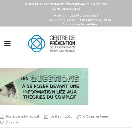
POUR FAIRE UNE DEMANDE D'ASSISTANCE, EN TOUTE
CONFIDENTIALITÉ
Montréal :
514 687-7141 #116
Ailleurs au Québec :
1 877 687-7141 #116
Ou via notre
formulaire
Posté par info-radical
Le 8 avril 2021
0 Commentaires
0 j'aime