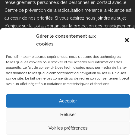
renseignements personnels des personnes en contact avec le
Centre de prévention de la radicalisation menant à la violence est
au cœur de nos priorités. Si vous désirez nous joindre au sujet
d'enjeux sur la Loi 25 portant sur la protection des renseignements
personnels dans le secteur privé, veuillez communiquer avec
Gérer le consentement aux
nous à l'adresse courriel suivant : loi25@cprmv.org Pour en savoir
cookies
plus, consultez notre
politique de confidentialité.
Pour offrir les meilleures expériences, nous utilisons des technologies
Tous droits réservés @2019
CPRMV
telles que les cookies pour stocker et/ou accéder aux informations des
appareils. Le fait de consentir à ces technologies nous permettra de traiter
| Centre de prévention de la
des données telles que le comportement de navigation ou les ID uniques
radicalisation menant à la violence
sur ce site. Le fait de ne pas consentir ou de retirer son consentement peut
avoir un effet négatif sur certaines caractéristiques et fonctions.
(CPRMV)
Accepter
Refuser
Voir les préférences