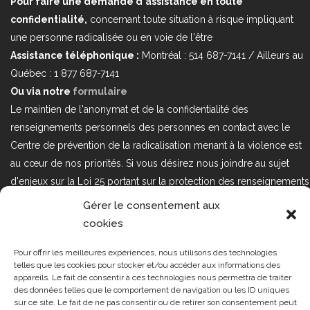
Pour faire une demande d'assistance en toute
confidentialité,
concernant toute situation à risque impliquant
une personne radicalisée ou en voie de l'être
Assistance téléphonique :
Montréal : 514 687-7141 / Ailleurs au
Québec : 1 877 687-7141
Ou via notre
formulaire
Le maintien de l'anonymat et de la confidentialité des
renseignements personnels des personnes en contact avec le
Centre de prévention de la radicalisation menant à la violence est
au cœur de nos priorités. Si vous désirez nous joindre au sujet
d'enjeux sur la Loi 25 portant sur la protection des renseignements
personnels dans le secteur privé, veuillez communiquer avec
Gérer le consentement aux
nous à l'adresse courriel suivant : loi25@cprmv.org Pour en savoir
cookies
plus, consultez notre
politique de confidentialité.
Pour offrir les meilleures expériences, nous utilisons des technologies
Tous droits réservés @2019
CPRMV
telles que les cookies pour stocker et/ou accéder aux informations des
appareils. Le fait de consentir à ces technologies nous permettra de traiter
| Centre de prévention de la
des données telles que le comportement de navigation ou les ID uniques
radicalisation menant à la violence
sur ce site. Le fait de ne pas consentir ou de retirer son consentement peut