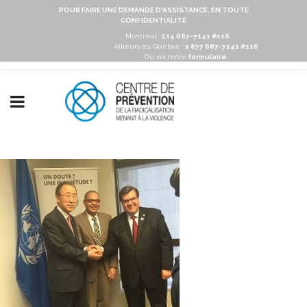
POUR FAIRE UNE DEMANDE D'ASSISTANCE, EN TOUTE
CONFIDENTIALITÉ
Montréal :
514 687-7141 #116
Ailleurs au Québec :
1 877 687-7141 #116
Ou via notre
formulaire