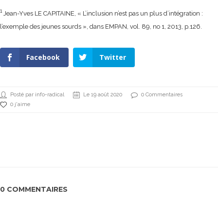
1
Jean-Yves LE CAPITAINE, « L’inclusion n’est pas un plus d’intégration :
l’exemple des jeunes sourds », dans EMPAN, vol. 89, no 1, 2013, p.126.
Facebook
Twitter
Posté par info-radical
Le 19 août 2020
0 Commentaires
0 j'aime
0 COMMENTAIRES