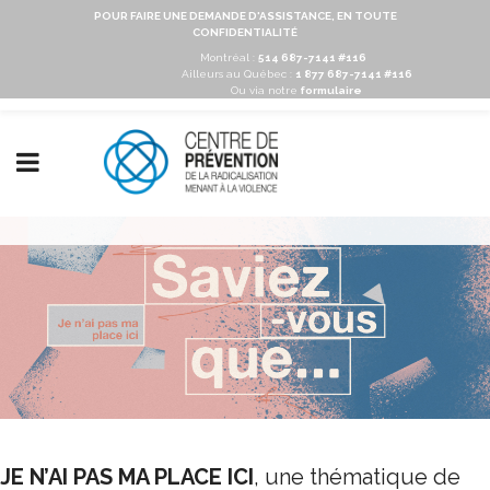
POUR FAIRE UNE DEMANDE D'ASSISTANCE, EN TOUTE
CONFIDENTIALITÉ
Montréal :
514 687-7141 #116
Ailleurs au Québec :
1 877 687-7141 #116
Ou via notre
formulaire
JE N’AI PAS MA
PLACE
ICI
, une thématique de