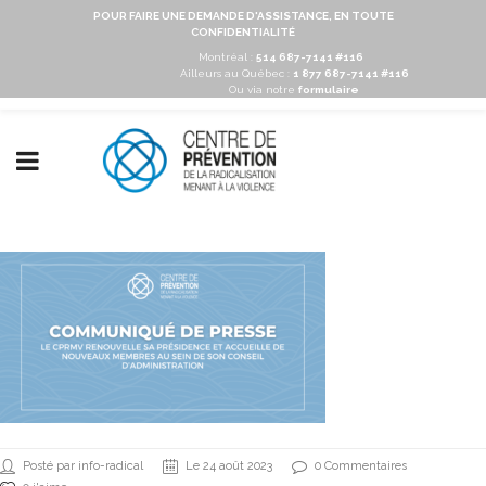
POUR FAIRE UNE DEMANDE D'ASSISTANCE, EN TOUTE
CONFIDENTIALITÉ
Montréal :
514 687-7141 #116
Ailleurs au Québec :
1 877 687-7141 #116
Ou via notre
formulaire
Posté par info-radical
Le 24 août 2023
0 Commentaires