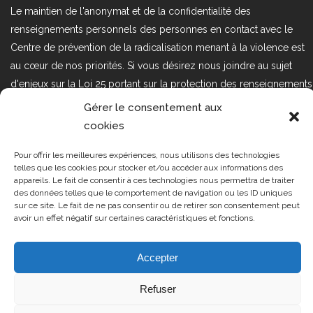
Le maintien de l'anonymat et de la confidentialité des
renseignements personnels des personnes en contact avec le
Centre de prévention de la radicalisation menant à la violence est
au cœur de nos priorités. Si vous désirez nous joindre au sujet
d'enjeux sur la Loi 25 portant sur la protection des renseignements
personnels dans le secteur privé, veuillez communiquer avec
Gérer le consentement aux
nous à l'adresse courriel suivant : loi25@cprmv.org Pour en savoir
cookies
plus, consultez notre
politique de confidentialité.
Pour offrir les meilleures expériences, nous utilisons des technologies
Tous droits réservés @2019
CPRMV
telles que les cookies pour stocker et/ou accéder aux informations des
appareils. Le fait de consentir à ces technologies nous permettra de traiter
| Centre de prévention de la
des données telles que le comportement de navigation ou les ID uniques
radicalisation menant à la violence
sur ce site. Le fait de ne pas consentir ou de retirer son consentement peut
avoir un effet négatif sur certaines caractéristiques et fonctions.
(CPRMV)
Accepter
Refuser