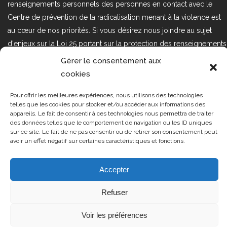
renseignements personnels des personnes en contact avec le
Centre de prévention de la radicalisation menant à la violence est
au cœur de nos priorités. Si vous désirez nous joindre au sujet
d'enjeux sur la Loi 25 portant sur la protection des renseignements
personnels dans le secteur privé, veuillez communiquer avec
Gérer le consentement aux
nous à l'adresse courriel suivant : loi25@cprmv.org Pour en savoir
cookies
plus, consultez notre
politique de confidentialité.
Pour offrir les meilleures expériences, nous utilisons des technologies
Tous droits réservés @2019
CPRMV
telles que les cookies pour stocker et/ou accéder aux informations des
appareils. Le fait de consentir à ces technologies nous permettra de traiter
| Centre de prévention de la
des données telles que le comportement de navigation ou les ID uniques
radicalisation menant à la violence
sur ce site. Le fait de ne pas consentir ou de retirer son consentement peut
avoir un effet négatif sur certaines caractéristiques et fonctions.
(CPRMV)
Accepter
Refuser
Voir les préférences