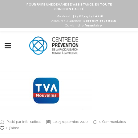
POUR FAIRE UNE DEMANDE D'ASSISTANCE, EN TOUTE
CONFIDENTIALITÉ
Montréal :
514 687-7141 #116
Ailleurs au Québec :
1 877 687-7141 #116
Ou via notre
formulaire
Posté par info-radical
Le 23 septembre 2020
0 Commentaires
0 j'aime