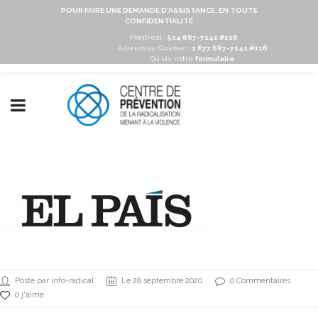
POUR FAIRE UNE DEMANDE D'ASSISTANCE, EN TOUTE
CONFIDENTIALITÉ
Montréal :
514 687-7141 #116
Ailleurs au Québec :
1 877 687-7141 #116
Ou via notre
formulaire
Posté par info-radical
Le 28 septembre 2020
0 Commentaires
0 j'aime