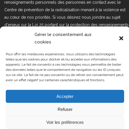
renseignements personnels des personnes en contact avec le
Centre de prévention de la radicalisation menant à la violence est
au cœur de nos priorités. Si vous désirez nous joindre au sujet
d'enjeux sur la Loi 25 portant sur la protection des renseignements
personnels dans le secteur privé, veuillez communiquer avec
Gérer le consentement aux
nous à l'adresse courriel suivant : loi25@cprmv.org Pour en savoir
cookies
plus, consultez notre
politique de confidentialité.
Pour offrir les meilleures expériences, nous utilisons des technologies
Tous droits réservés @2019
CPRMV
telles que les cookies pour stocker et/ou accéder aux informations des
appareils. Le fait de consentir à ces technologies nous permettra de traiter
| Centre de prévention de la
des données telles que le comportement de navigation ou les ID uniques
radicalisation menant à la violence
sur ce site. Le fait de ne pas consentir ou de retirer son consentement peut
avoir un effet négatif sur certaines caractéristiques et fonctions.
(CPRMV)
Accepter
Refuser
Voir les préférences