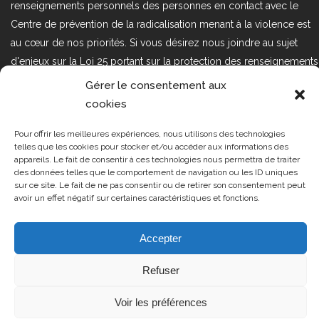
renseignements personnels des personnes en contact avec le
Centre de prévention de la radicalisation menant à la violence est
au cœur de nos priorités. Si vous désirez nous joindre au sujet
d'enjeux sur la Loi 25 portant sur la protection des renseignements
personnels dans le secteur privé, veuillez communiquer avec
Gérer le consentement aux
nous à l'adresse courriel suivant : loi25@cprmv.org Pour en savoir
cookies
plus, consultez notre
politique de confidentialité.
Pour offrir les meilleures expériences, nous utilisons des technologies
Tous droits réservés @2019
CPRMV
telles que les cookies pour stocker et/ou accéder aux informations des
appareils. Le fait de consentir à ces technologies nous permettra de traiter
| Centre de prévention de la
des données telles que le comportement de navigation ou les ID uniques
radicalisation menant à la violence
sur ce site. Le fait de ne pas consentir ou de retirer son consentement peut
avoir un effet négatif sur certaines caractéristiques et fonctions.
(CPRMV)
Accepter
Refuser
Voir les préférences