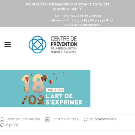
POUR FAIRE UNE DEMANDE D'ASSISTANCE, EN TOUTE
CONFIDENTIALITÉ
Montréal :
514 687-7141 #116
Ailleurs au Québec :
1 877 687-7141 #116
Ou via notre
formulaire
Posté par info-radical
Le 10 février 2017
0 Commentaires
0 j'aime