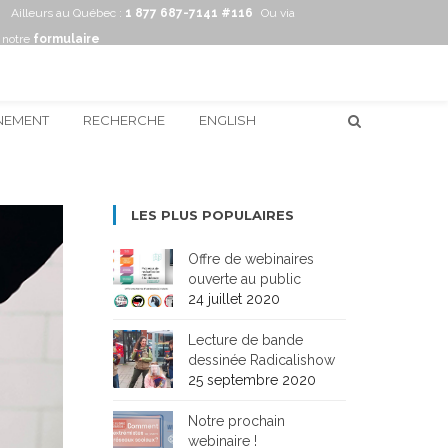
Ailleurs au Québec :
1 877 687-7141 #116
Ou via
notre
formulaire
NEMENT
RECHERCHE
ENGLISH
LES PLUS POPULAIRES
Offre de webinaires
ouverte au public
24 juillet 2020
Lecture de bande
dessinée Radicalishow
25 septembre 2020
Notre prochain
webinaire !