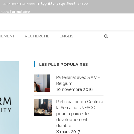
Ailleurs au Québec :
1 877 687-7141 #116
Ou via
notre
formulaire
NEMENT
RECHERCHE
ENGLISH
LES PLUS POPULAIRES
Partenariat avec S.A.V.E
Belgium
10 novembre 2016
Participation du Centre à
la Semaine UNESCO
pour la paix et le
développement
durable
8 mars 2017