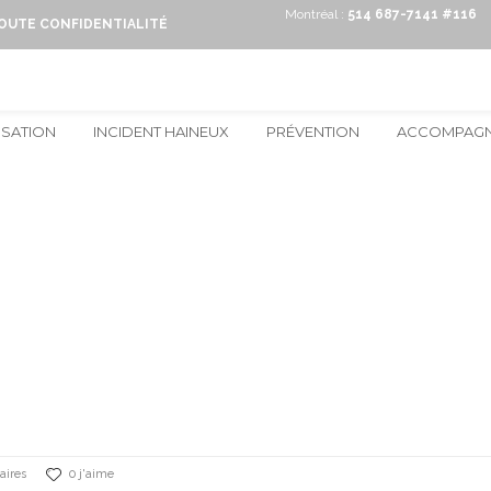
Montréal :
514 687-7141 #116
TOUTE CONFIDENTIALITÉ
ISATION
INCIDENT HAINEUX
PRÉVENTION
ACCOMPAG
aires
0 j'aime