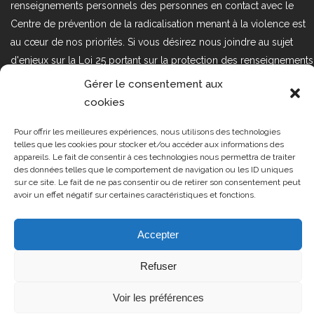
renseignements personnels des personnes en contact avec le
Centre de prévention de la radicalisation menant à la violence est
au cœur de nos priorités. Si vous désirez nous joindre au sujet
d'enjeux sur la Loi 25 portant sur la protection des renseignements
personnels dans le secteur privé, veuillez communiquer avec
Gérer le consentement aux
nous à l'adresse courriel suivant : loi25@cprmv.org Pour en savoir
cookies
plus, consultez notre
politique de confidentialité.
Pour offrir les meilleures expériences, nous utilisons des technologies
Tous droits réservés @2019
CPRMV
telles que les cookies pour stocker et/ou accéder aux informations des
appareils. Le fait de consentir à ces technologies nous permettra de traiter
| Centre de prévention de la
des données telles que le comportement de navigation ou les ID uniques
radicalisation menant à la violence
sur ce site. Le fait de ne pas consentir ou de retirer son consentement peut
avoir un effet négatif sur certaines caractéristiques et fonctions.
(CPRMV)
Accepter
Refuser
Voir les préférences