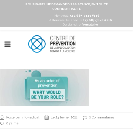
POUR FAIRE UNE DEMANDE D'ASSISTANCE, EN TOUTE
CONFIDENTIALITÉ
Montréal :
514 687-7141 #116
Ailleurs au Québec :
1 877 687-7141 #116
Ou via notre
formulaire
Posté par info-radical
Le 24 février 2021
0 Commentaires
0 j'aime