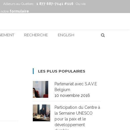
Ailleurs au Québec :
1 877 687-7141 #116
Ou via
notre
formulaire
NEMENT
RECHERCHE
ENGLISH
LES PLUS POPULAIRES
Partenariat avec S.A.V.E
Belgium
10 novembre 2016
Participation du Centre à
la Semaine UNESCO
pour la paix et le
développement