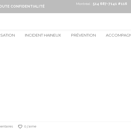
Montréal :
514 687-7141 #116
TOUTE CONFIDENTIALITÉ
ISATION
INCIDENT HAINEUX
PRÉVENTION
ACCOMPAG
entaires
0 j'aime