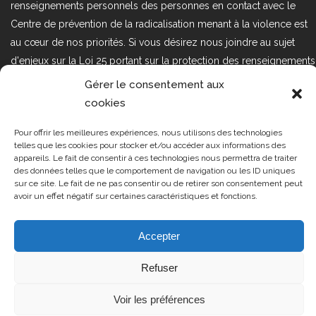
renseignements personnels des personnes en contact avec le
Centre de prévention de la radicalisation menant à la violence est
au cœur de nos priorités. Si vous désirez nous joindre au sujet
d'enjeux sur la Loi 25 portant sur la protection des renseignements
personnels dans le secteur privé, veuillez communiquer avec
Gérer le consentement aux
nous à l'adresse courriel suivant : loi25@cprmv.org Pour en savoir
cookies
plus, consultez notre
politique de confidentialité.
Pour offrir les meilleures expériences, nous utilisons des technologies
Tous droits réservés @2019
CPRMV
telles que les cookies pour stocker et/ou accéder aux informations des
appareils. Le fait de consentir à ces technologies nous permettra de traiter
| Centre de prévention de la
des données telles que le comportement de navigation ou les ID uniques
radicalisation menant à la violence
sur ce site. Le fait de ne pas consentir ou de retirer son consentement peut
avoir un effet négatif sur certaines caractéristiques et fonctions.
(CPRMV)
Accepter
Refuser
Voir les préférences