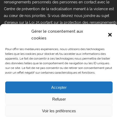
renseignements personnels des personnes en contact avec le
Centre de prévention de la radicalisation menant à la violence est
au cœur de nos priorités. Si vous désirez nous joindre au sujet
d'enjeux sur la Loi 25 portant sur la protection des renseignements
personnels dans le secteur privé, veuillez communiquer avec
Gérer le consentement aux
nous à l'adresse courriel suivant : loi25@cprmv.org Pour en savoir
cookies
plus, consultez notre
politique de confidentialité.
Pour offrir les meilleures expériences, nous utilisons des technologies
Tous droits réservés @2019
CPRMV
telles que les cookies pour stocker et/ou accéder aux informations des
appareils. Le fait de consentir à ces technologies nous permettra de traiter
| Centre de prévention de la
des données telles que le comportement de navigation ou les ID uniques
radicalisation menant à la violence
sur ce site. Le fait de ne pas consentir ou de retirer son consentement peut
avoir un effet négatif sur certaines caractéristiques et fonctions.
(CPRMV)
Accepter
Refuser
Voir les préférences