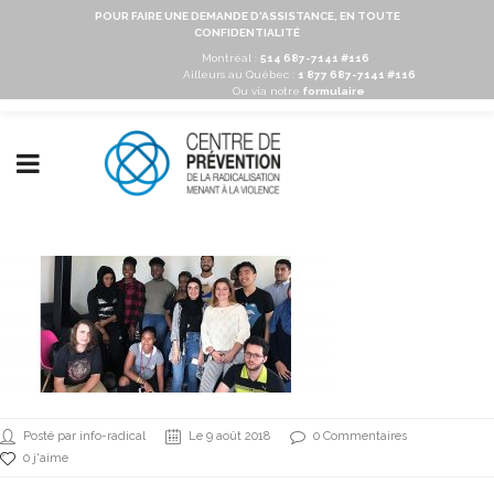
POUR FAIRE UNE DEMANDE D'ASSISTANCE, EN TOUTE
CONFIDENTIALITÉ
Montréal :
514 687-7141 #116
Ailleurs au Québec :
1 877 687-7141 #116
Ou via notre
formulaire
Posté par info-radical
Le 9 août 2018
0 Commentaires
0 j'aime