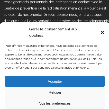
renseignements personnels des personnes en contact avec le
Centre de prévention de la radicalisation menant à la violence est
au cœur de nos priorités. Si vous désirez nous joindre au sujet
d'enjeux sur la Loi 25 portant sur la protection des renseignements
personnels dans le secteur privé, veuillez communiquer avec
Gérer le consentement aux
nous à l'adresse courriel suivant : loi25@cprmv.org Pour en savoir
cookies
plus, consultez notre
politique de confidentialité.
Pour offrir les meilleures expériences, nous utilisons des technologies
Tous droits réservés @2019
CPRMV
telles que les cookies pour stocker et/ou accéder aux informations des
appareils. Le fait de consentir à ces technologies nous permettra de traiter
| Centre de prévention de la
des données telles que le comportement de navigation ou les ID uniques
radicalisation menant à la violence
sur ce site. Le fait de ne pas consentir ou de retirer son consentement peut
avoir un effet négatif sur certaines caractéristiques et fonctions.
(CPRMV)
Accepter
Refuser
Voir les préférences