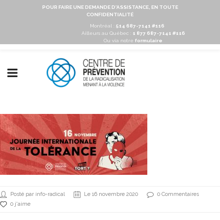
POUR FAIRE UNE DEMANDE D'ASSISTANCE, EN TOUTE
CONFIDENTIALITÉ
Montréal :
514 687-7141 #116
Ailleurs au Québec :
1 877 687-7141 #116
Ou via notre
formulaire
Posté par info-radical
Le 16 novembre 2020
0 Commentaires
0 j'aime