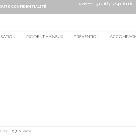
Montréal :
514 687-7141 #116
TOUTE CONFIDENTIALITÉ
ISATION
INCIDENT HAINEUX
PRÉVENTION
ACCOMPAG
ires
0 j'aime