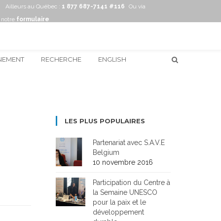
Ailleurs au Québec :
1 877 687-7141 #116
Ou via
notre
formulaire
NEMENT
RECHERCHE
ENGLISH
LES PLUS POPULAIRES
Partenariat avec S.A.V.E
Belgium
10 novembre 2016
Participation du Centre à
la Semaine UNESCO
pour la paix et le
développement