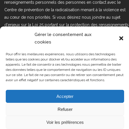
renseignements personnels des personnes en contact avec le
Centre de prévention de la radicalisation menant à la violence est
au cœur de nos priorités. Si vous désirez nous joindre au sujet
d'enjeux sur la Loi 25 portant sur la protection des renseignements
personnels dans le secteur privé, veuillez communiquer avec
Gérer le consentement aux
nous à l'adresse courriel suivant : loi25@cprmv.org Pour en savoir
cookies
plus, consultez notre
politique de confidentialité.
Pour offrir les meilleures expériences, nous utilisons des technologies
Tous droits réservés @2019
CPRMV
telles que les cookies pour stocker et/ou accéder aux informations des
appareils. Le fait de consentir à ces technologies nous permettra de traiter
| Centre de prévention de la
des données telles que le comportement de navigation ou les ID uniques
radicalisation menant à la violence
sur ce site. Le fait de ne pas consentir ou de retirer son consentement peut
avoir un effet négatif sur certaines caractéristiques et fonctions.
(CPRMV)
Accepter
Refuser
Voir les préférences