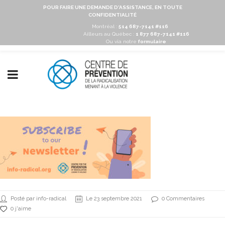
POUR FAIRE UNE DEMANDE D'ASSISTANCE, EN TOUTE
CONFIDENTIALITÉ
Montréal :
514 687-7141 #116
Ailleurs au Québec :
1 877 687-7141 #116
Ou via notre
formulaire
Posté par info-radical
Le 23 septembre 2021
0 Commentaires
0 j'aime