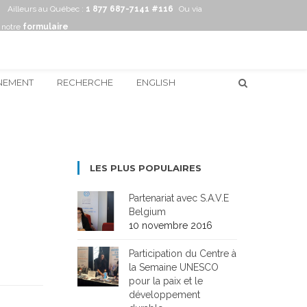
Ailleurs au Québec :
1 877 687-7141 #116
Ou via
notre
formulaire
NEMENT
RECHERCHE
ENGLISH
LES PLUS POPULAIRES
Partenariat avec S.A.V.E
Belgium
10 novembre 2016
Participation du Centre à
la Semaine UNESCO
pour la paix et le
développement