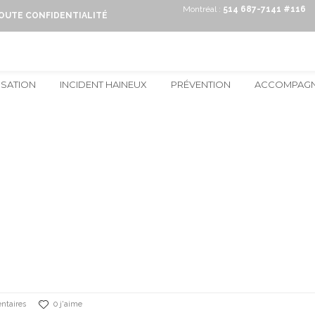
Montréal :
514 687-7141 #116
TOUTE CONFIDENTIALITÉ
ISATION
INCIDENT HAINEUX
PRÉVENTION
ACCOMPAG
ntaires
0 j'aime