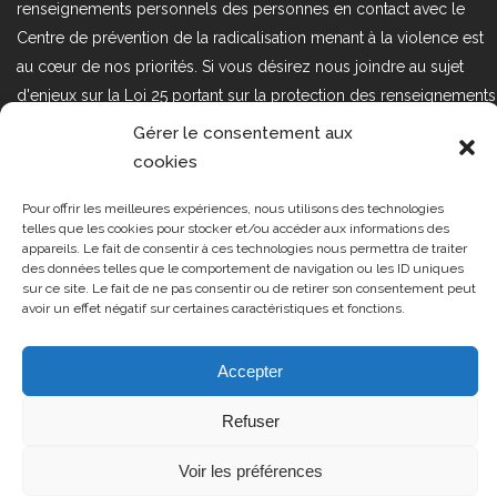
renseignements personnels des personnes en contact avec le
Centre de prévention de la radicalisation menant à la violence est
au cœur de nos priorités. Si vous désirez nous joindre au sujet
d'enjeux sur la Loi 25 portant sur la protection des renseignements
personnels dans le secteur privé, veuillez communiquer avec
Gérer le consentement aux
nous à l'adresse courriel suivant : loi25@cprmv.org Pour en savoir
cookies
plus, consultez notre
politique de confidentialité.
Pour offrir les meilleures expériences, nous utilisons des technologies
Tous droits réservés @2019
CPRMV
telles que les cookies pour stocker et/ou accéder aux informations des
appareils. Le fait de consentir à ces technologies nous permettra de traiter
| Centre de prévention de la
des données telles que le comportement de navigation ou les ID uniques
radicalisation menant à la violence
sur ce site. Le fait de ne pas consentir ou de retirer son consentement peut
avoir un effet négatif sur certaines caractéristiques et fonctions.
(CPRMV)
Accepter
Refuser
Voir les préférences