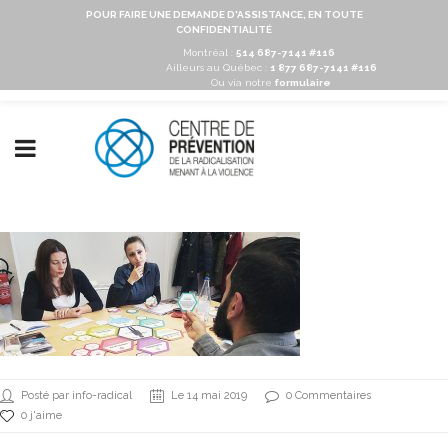
POUR FAIRE UNE DEMANDE D'ASSISTANCE, EN TOUTE
CONFIDENTIALITÉ
Montréal :
514 687-7141 #116
Ailleurs au Québec :
1 877 687-7141 #116
Ou via notre
formulaire
Posté par info-radical
Le 14 mai 2019
0 Commentaires
0 j'aime